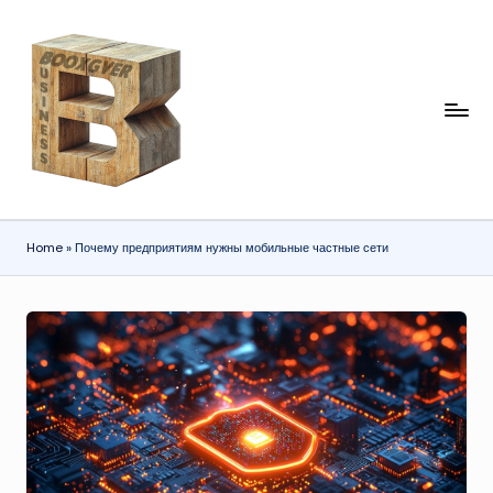
Перейти
к
содержимому
b
o
x
gi
Home
»
Почему предприятиям нужны мобильные частные сети
v
e
r.
c
o
m